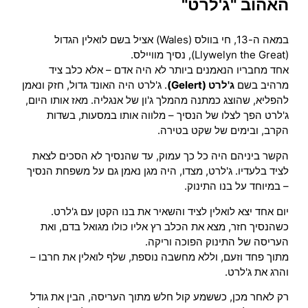
האהוב "ג'לרט"
במאה ה-13, חי בוולס (Wales) אציל בשם לואלין הגדול
(Llywelyn the Great), נסיך מוויילס.
אחד מחבריו הנאמנים ביותר לא היה אדם – אלא כלב ציד
מרהיב בשם
ג'לרט (Gelert)
. ג'לרט היה האונד גדול, חזק ונאמן
להפליא, שהוצג כמתנה מהמלך ג'ון של אנגליה. מאז אותו היום,
ג'לרט הפך לצלו של הנסיך – מלווה אותו במסעות, בשדות
הקרב, ובימים של שקט בטירה.
הקשר ביניהם היה כל כך עמוק, עד שהנסיך לא הסכים לצאת
לציד בלעדיו. ג'לרט, מצדו, היה מגן נאמן גם על משפחת הנסיך
– במיוחד על בנו התינוק.
יום אחד יצא לואלין לציד והשאיר את בנו הקטן עם ג'לרט.
כשהנסיך חזר, מצא את הכלב רץ אליו כולו מגואל בדם, ואת
העריסה של התינוק הפוכה וריקה.
מתוך פחד וזעם, וללא מחשבה נוספת, שלף לואלין את חרבו –
והרג את ג'לרט.
רק לאחר מכן, כששמע קול חלש מתוך העריסה, הבין את גודל