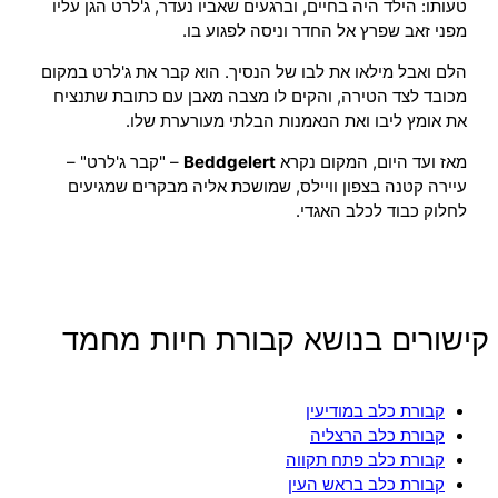
טעותו: הילד היה בחיים, וברגעים שאביו נעדר, ג'לרט הגן עליו
מפני זאב שפרץ אל החדר וניסה לפגוע בו.
הלם ואבל מילאו את לבו של הנסיך. הוא קבר את ג'לרט במקום
מכובד לצד הטירה, והקים לו מצבה מאבן עם כתובת שתנציח
את אומץ ליבו ואת הנאמנות הבלתי מעורערת שלו.
מאז ועד היום, המקום נקרא
Beddgelert
– "קבר ג'לרט" –
עיירה קטנה בצפון וויילס, שמושכת אליה מבקרים שמגיעים
לחלוק כבוד לכלב האגדי.
קישורים בנושא קבורת חיות מחמד
קבורת כלב במודיעין
קבורת כלב הרצליה
קבורת כלב פתח תקווה
קבורת כלב בראש העין