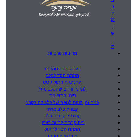
ר
ת
נג
י
ש
ו
ת
מדיניות פרטיות
כלב גוסס תסמינים
המתת חסד לכלב
התנהגות חתול גוסס
למי מדווחים שהכלב מת?
פינוי חתול מת
כמה זמן לוקח לגופה של כלב להירקב?
קבורת כלב מחיר
קנס על קבורת כלב
בית קברות לחיות בצפון
המתת חסד לחתול
פינוי חיות מתות