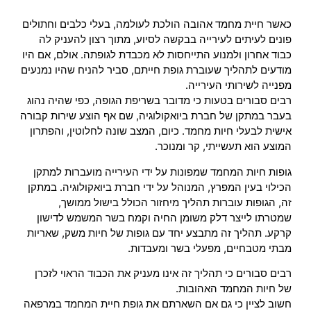
כאשר חיית מחמד אהובה הולכת לעולמה, בעלי כלבים וחתולים
פונים לעיתים לעירייה בבקשה לסיוע, מתוך רצון להעניק לה
כבוד אחרון ולמנוע התייחסות לא מכבדת לגופתה. אולם, אם היו
מודעים לתהליך שעוברת גופת חייתם, סביר להניח שהיו נמנעים
מפנייה לשירותי העירייה.
רבים סבורים בטעות כי מדובר בשריפת הגופה, כפי שהיה נהוג
בעבר במתקן של חברת ביואקולוגיה, שם אף הוצע שירות קבורה
אישית לבעלי חיות מחמד. כיום, המצב שונה לחלוטין, והפתרון
המוצע הוא תעשייתי, קר ומנוכר.
גופות חיות המחמד שמפונות על ידי העירייה מועברות למתקן
הכילוי בעין המפרץ, המנוהל על ידי חברת ביואקולוגיה. במתקן
זה, הגופות עוברות תהליך מיחזור הכולל בישול ממושך,
שמטרתו לייצר דלק משומן החיה וקמח בשר המשמש לדישון
קרקע. תהליך זה מתבצע יחד עם גופות של חיות משק, שאריות
מבתי מטבחיים, מפעלי בשר ומעבדות.
רבים סבורים כי תהליך זה אינו מעניק את הכבוד הראוי לזכרן
של חיות המחמד האהובות.
חשוב לציין כי גם אם השארתם את גופת חיית המחמד במרפאה