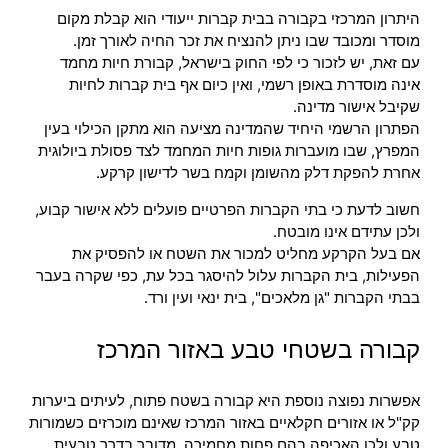
היתרון המרכזי בקבורה בבית קברות ייעודי הוא קבלת מקום
מוסדר ומכובד שבו ניתן להנציח את זכר החיה לאורך זמן.
עם זאת, יש לזכור כי לפי החוק בישראל, קבורת חיות מחמד
אינה מוסדרת באופן רשמי, ואין כיום אף בית קברות לחיות
שקיבל אישור מדינה.
הפתרון הרשמי היחיד שהמדינה מציעה הוא מתקן הכילוי בעין
המפרץ, שבו מועברות גופות חיות המחמד לצד פסולת ביולוגית
אחרת להפקת דלק מהשומן וקמח בשר לדישון קרקע.
חשוב לדעת כי בתי הקברות הפרטיים פועלים ללא אישור קבוע,
ולכן עתידם אינו מובטח.
אם בעל הקרקע מחליט למכור את השטח או להפסיק את
הפעילות, בית הקברות עלול להיסגר בכל עת, כפי שקרה בעבר
בבתי הקברות "גן מלאכים", בית ינאי ועין ורד.
קבורה בשטחי טבע באזור המרכז
אפשרות נפוצה נוספת היא קבורה בשטח פתוח, לעיתים ביערות
קק"ל או אזורים חקלאיים באזור המרכז שאינם מוכרזים כשמורות
טבע ולכן האכיפה בהם פחות מחמירה. מדובר בדרך טבעית