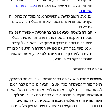
שהוקמו על קרקע חקלאית, שבהם ניתן לקבור את חיית
המחמד בקבורה אישית עם מצבה או
בקבורת אחים
משותפת
.
עם זאת, חשוב לדעת שהפעילות אינה מוסדרת בחוק, והיו
מקרים שבהם אתרים נסגרו לאחר שבעלי הקרקע שינו
את ייעודו.
קבורה בשטחי טבע או בחצר פרטית
– אפשרות נפוצה
נוספת היא קבורה בשטח פתוח או בחצר פרטית. בעלי
חיות רבים בוחרים בדרך זו מתוך רצון לשמור על קרבה
ואינטימיות בפרידה. גם כאן אין הסדרה חוקית, אך
קבורה
נחשבת לפתרון ידידותי יותר לסביבה
, משום שהגופה
חוזרת לקרקע באופן טבעי.
שריפה בקרמטוריום
אפשרות אחרת היא שריפה בקרמטוריום ייעודי. לאחר התהליך,
האפר מוחזר למשפחה בכלי אטום, והבעלים יכולים לבחור אם
לשמור אותו בבית, לקבור אותו או לפזר אותו במקום סמלי. אמנם
זו אפשרות חוקית ומוסדרת, אך יש לקחת בחשבון כי
תהליך
השריפה פחות אקולוגי מקבורה
, בשל פליטת המזהמים
הכרוכה בו, ורבים מתקשים רגשית עם עצם הרעיון של שריפת