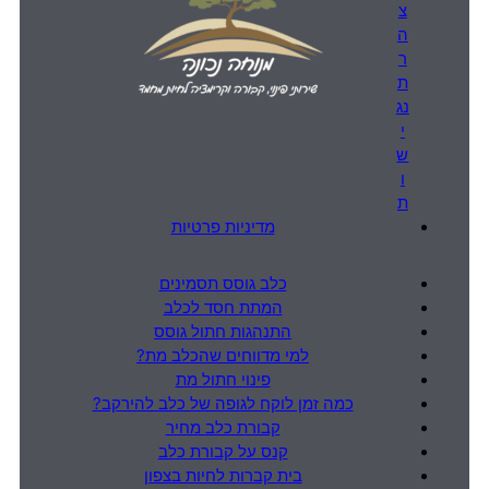
צ
ה
ר
ת
נג
י
ש
ו
ת
מדיניות פרטיות
כלב גוסס תסמינים
המתת חסד לכלב
התנהגות חתול גוסס
למי מדווחים שהכלב מת?
פינוי חתול מת
כמה זמן לוקח לגופה של כלב להירקב?
קבורת כלב מחיר
קנס על קבורת כלב
בית קברות לחיות בצפון