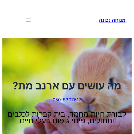
לדלג
לתוכן
מנוחה נכונה
מה עושים עם ארנב מת?
050-8307617
קבורת חיות מחמד, בית קברות לכלבים
וחתולים, פינוי גופות בעלי חיים