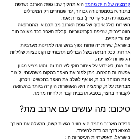
קרמציה של חיית מחמד
היא תהליך שבו גופת הארנב נשרפת
בתנור גז בטמפרטורה גבוהה, עד שנותרים רק המינרלים
מעצמותיה (בעיקר סידן) בצורת אפר.
השירות כולל איסוף של גופת הארנב מביתכם או מהמרפאה
הווטרינרית, שריפה בקרמטוריום וקבלת האפר בכד מעוצב תוך
יום עד יומיים.
בישראל, שירות זה פחות נפוץ בהשוואה למדינות מערביות
אחרות, ככל הנראה בשל הבדלים תרבותיים וקונוטציות שליליות
הקשורות לשריפה.
עם זאת, לא ידוע על איסור חוקי לשירות זה, והוא מציע מגוון
אפשרויות הנצחה: ניתן לפזר את האפר במקום משמעותי, ליצור
פינת הנצחה בבית, או אף לשלב את האפר בתכשיטי זיכרון.
מבחינת עלות, קרמציה היא האפשרות היקרה ביותר בהשוואה
לקבורה בחצר, בטבע או בבית קברות לחיות מחמד.
סיכום: מה עושים עם ארנב מת?
פרידה מארנב מחמד היא חוויה רגשית קשה, המעלה את הצורך
למצוא דרך מכובדת להיפרד.
בישראל, האפשרויות העיקריות הן: