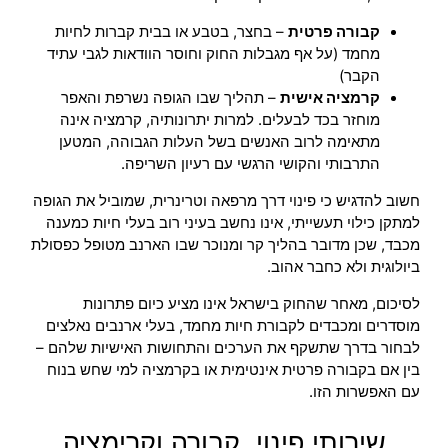
קבורה פרטית
– בחצר, בטבע או בבית קברות לחיות
מחמד (על אף מגבלות החוק וחוסר הוודאות לגבי עתיד
הקבר)
קרמציה אישית
– תהליך שבו הגופה נשרפת והאפר
מוחזר בכד לבעלים. למרות יתרונותיה, קרמציה אינה
מתאימה לרוב האנשים בשל העלות הגבוהה, המטען
התרבותי והקושי הרגשי עם רעיון השריפה.
חשוב להדגיש כי פינוי דרך מרפאה וטרינרית, שמוביל את הגופה
למתקן כילוי תעשייתי, אינו נחשב בעיני רוב בעלי חיות כמענה
מכבד, שכן מדובר בהליך קר ומנוכר שבו הארנב מטופל כפסולת
ביולוגית ולא כחבר אהוב.
לסיכום, מאחר שהחוק בישראל אינו מציע כיום פתרונות
מוסדרים ומכבדים לקבורת חיות מחמד, בעלי ארנבים נאלצים
לבחור בדרך שתשקף את הערכים והתחושות האישיות שלהם –
בין אם בקבורה פרטית אינטימית או בקרמציה למי שחש בנוח
עם האפשרות הזו.
שירותי פינוי, קבורה וקרימציה