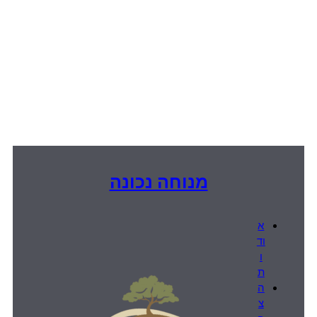
מנוחה נכונה
א
וד
ו
ת
ה
צ