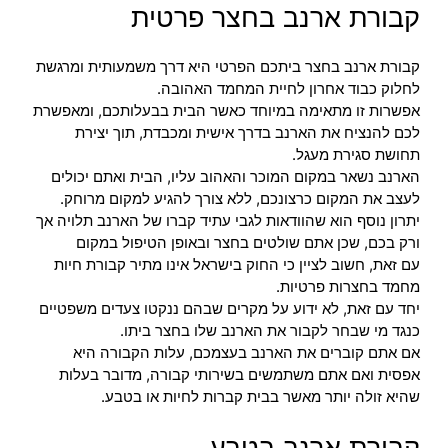
קבורת ארנב בחצר פרטית
קבורת ארנב בחצר ביתכם הפרטי היא דרך משמעותית ומרגשת
לחלוק כבוד אחרון לחיית המחמד האהובה.
אפשרות זו מתאימה במיוחד כאשר הבית בבעלותכם, ומאפשרת
לכם להנציח את הארנב בדרך אישית ומכבדת, תוך יצירת
תחושת סגירת מעגל.
הארנב נשאר במקום המוכר והאהוב עליו, הבית ואתם יכולים
לעצב את המקום כרצונכם, ללא צורך להגיע למקום מרוחק.
יתרון נוסף הוא שהוודאות לגבי עתיד קברו של הארנב תלויה אך
ורק בכם, שכן אתם שולטים בחצר ובאופן הטיפול במקום
עם זאת, חשוב לציין כי החוק בישראל אינו מתיר קבורת חיות
מחמד בחצרות פרטיות.
יחד עם זאת, לא ידוע על מקרים שבהם ננקטו צעדים משפטיים
כנגד מי שבחר לקבור את הארנב שלו בחצר ביתו.
אם אתם קוברים את הארנב בעצמכם, עלות הקבורה היא
אפסית ואם אתם משתמשים בשירותי קבורה, מדובר בעלות
שהיא זולה יותר מאשר בבית קברות לחיות או בטבע.
קבורת ארנב בטבע