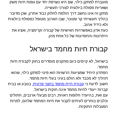
מועברת למתקן כילוי, שם היא נשרפת יחד עם גופות חיות משק
ושאריות פסולת ביולוגית לצורכי תעשייה.
מתקן זה אינו נחשב דרך הולמת לחלוק כבוד אחרון, שכן מדובר
בהליך תעשייתי קר ומנוכר, שבו הארנב מטופל כפסולת ביולוגית
ולא כידיד אהוב.
כעת אדון באפשרויות האישיות של קבורה וקרימציה, ואציג את
היתרונות והחסרונות של כל אחת מהן.
קבורת חיות מחמד בישראל
בישראל, לא קיימים כיום מתקנים מוסדרים בחוק לקבורת חיות
מחמד.
הפתרון היחיד שמציעות הרשויות הוא פינוי למתקן כילוי, שהוא
תהליך לא מכבד ולא הולם בעיני בעלי חיות מחמד.
חשוב לדעת כי
קבורת חיית מחמד בחצר פרטית
, בטבע או בבית
קברות ייעודי לחיות מחמד אינה חוקית בישראל.
עם זאת, בהיעדר חלופות ראויות, רבים מבעלי ארנבים, חתולים
וכלבים בוחרים לעיתים לקבור את חיות המחמד שלהם, למרות
המגבלות החוקיות.