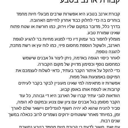
קבורת ארנב בטבע היא אפשרות שרבים מבעלי חיות מחמד
בוחרים בה כדי לחלוק כבוד אחרון לחייתם האהובה.
בדרך כלל, מדובר במקום שליו וירוק, כמו חורשה או שטח פתוח
שאינו שמורת טבע.
מומלץ לחפור בור עמוק דיו כדי למנוע מחיות בר להגיע לגופת
הארנב, ולשקול הוספת מחסום פיזי, כמו לוח עץ או רשת מתכת,
להגנה נוספת.
לאחר כיסוי הגופה באדמה, ניתן ליצור גל אבנים שישמש
כמחסום נוסף וכסימון מדויק של מקום הקבורה.
כדי להקל על איתור הקבר בעתיד, כדאי לשלוח לעצמכם את
המיקום באמצעות גוגל מפות.
אפשרות זו מתאימה למי שאינו מעוניין לבקר בקבר לעיתים
קרובות או לטפח אותו באופן קבוע.
הוודאות לגבי עתיד קברו של הארנב היא די גבוהה, כל עוד
הקבר מסומן בגל אבנים עם ציון שם צנוע ובמקום לא הומה,
סביר להניח שהוא לא יהיה חשוף לוונדליזם ויישאר שלם לאורך
זמן, במיוחד מאחר ששטחים ירוקים נשמרים לרוב ככאלה במשך
שנים רבות.
עם זאת, חשוב לדעת כי קבורת חיות מחמד בטבע נחשבת