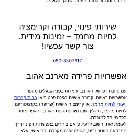
החיבה והכבוד לחבר האהוב שהלך לעולמו.
שירותי פינוי, קבורה וקרימציה
לחיות מחמד – זמינות מידית.
צור קשר עכשיו!
050-8307617
אפשרויות פרידה מארנב אהוב
עם סיום דרכו של הארנב, עומדות בפני הבעלים מספר
אפשרויות ראויות: קבורה אישית בגינה פרטית או
בבית קברות
ייעודי לחיות מחמד
, או קרימציה אישית (שריפה) בקרמטוריום
לחיות מחמד, תהליך שבו נשרפת גופת הארנב והאפר מוחזר
בכד מיוחד למזכרת.
לעומת זאת, חשוב לדעת כי אם בוחרים באפשרות הפינוי דרך
המרפאה הווטרינרית, הגופה אינה מקבלת יחס אישי, אלא