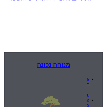
מנוחה נכונה
א
וד
ו
ת
ה
צ