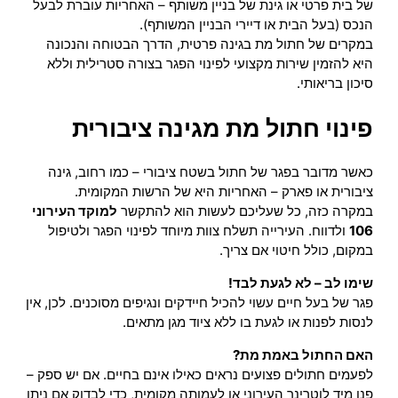
של בית פרטי או גינת של בניין משותף – האחריות עוברת לבעל
הנכס (בעל הבית או דיירי הבניין המשותף).
במקרים של חתול מת בגינה פרטית, הדרך הבטוחה והנכונה
היא להזמין שירות מקצועי לפינוי הפגר בצורה סטרילית וללא
סיכון בריאותי.
פינוי חתול מת מגינה ציבורית
כאשר מדובר בפגר של חתול בשטח ציבורי – כמו רחוב, גינה
ציבורית או פארק – האחריות היא של הרשות המקומית.
במקרה כזה, כל שעליכם לעשות הוא להתקשר
למוקד העירוני
106
ולדווח. העירייה תשלח צוות מיוחד לפינוי הפגר ולטיפול
במקום, כולל חיטוי אם צריך.
שימו לב – לא לגעת לבד!
פגר של בעל חיים עשוי להכיל חיידקים ונגיפים מסוכנים. לכן, אין
לנסות לפנות או לגעת בו ללא ציוד מגן מתאים.
האם החתול באמת מת?
לפעמים חתולים פצועים נראים כאילו אינם בחיים. אם יש ספק –
פנו מיד לוטרינר העירוני או לעמותה מקומית, כדי לבדוק אם ניתן