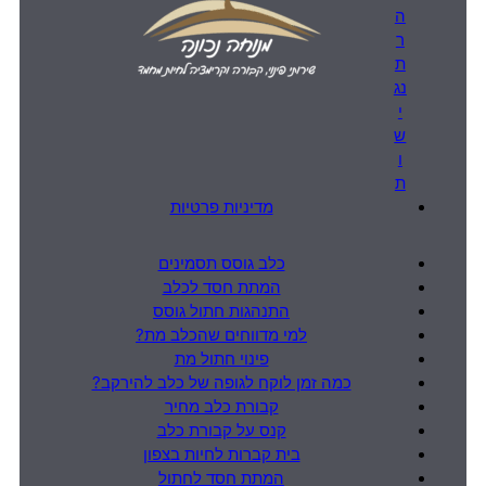
ה
ר
ת
נג
י
ש
ו
ת
מדיניות פרטיות
כלב גוסס תסמינים
המתת חסד לכלב
התנהגות חתול גוסס
למי מדווחים שהכלב מת?
פינוי חתול מת
כמה זמן לוקח לגופה של כלב להירקב?
קבורת כלב מחיר
קנס על קבורת כלב
בית קברות לחיות בצפון
המתת חסד לחתול