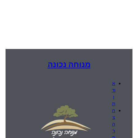
מנוחה נכונה
א
וד
ו
ת
ה
צ
ה
ר
ת