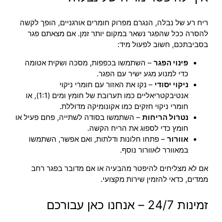
ריח רע של נבלה, הנגרם מפרוק חומרים אורגניים, הופך לקשה
להסרה ככל שהפגר נשאר במקום יותר זמן. אם מצאתם פגר
בסביבתכם, חשוב לפעול מיד:
פינוי הפגר
– השתמשו בכפפות, מסכה ושקית אטומה
כדי למנוע מגע ישיר עם הפגר.
ניקוי יסודי
– נקו את האזור עם חומרי ניקוי
אנטיבקטריאליים כמו תערובת של חומץ ומים (1:1), או
חומרי ניקוי חזקים כמו אקונומיקה מדוללת.
נטרול הריחות
– השתמשו בסודה לשתייה, פחם פעיל או
חומץ כדי לספוג את הריח הקשה.
אוורור
– פתחו חלונות ודלתות, ואם אפשר, השתמשו
במאוורר לאוורור נוסף.
אם לא מצליחים להיפטר מהבעיה או אם מדובר בפגר רחב
ממדים, כדאי להזמין שירות מקצועי.
זמינות 24/7 – אנחנו כאן עבורכם