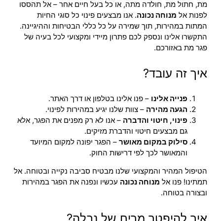
מת, חתול מת, חולדה מתה, או כל בעל חיים אחר – אל תהססו
לפנות אל
מנוחה נכונה
. אנו מבצעים פינוי כל סוגי החיות
המתות במהירות, תוך שמירה על כל כללי הבטיחות וההיגיינה.
התקשרו אלינו ונספק לכם פתרון מיידי ומקצועי לכל בעיה של
פגר מת באזורכם.
איך זה עובד?
פנייה אלינו
– פנו אלינו בטלפון או דרך האתר.
הגעה מהירה
– צוות שלנו יגיע במהירות לפינוי.
פינוי, חיטוי והדברה
– אנו לא רק מפנים את הפגר, אלא
גם מבצעים חיטוי והדברת מזיקים.
סילוק במקום מאושר
– הפגר יפונה למקום המיועד
והמאושר לכך לפי דרישות החוק.
הטיפול המהיר והמקצועי שלנו מבטיח סביבה נקייה ובטוחה. אל
תמתינו! פנו אל
מנוחה נכונה
עכשיו ונפנה את הפגר במהירות
ובצורה בטוחה.
איך להיפטר מריח של נבלה?