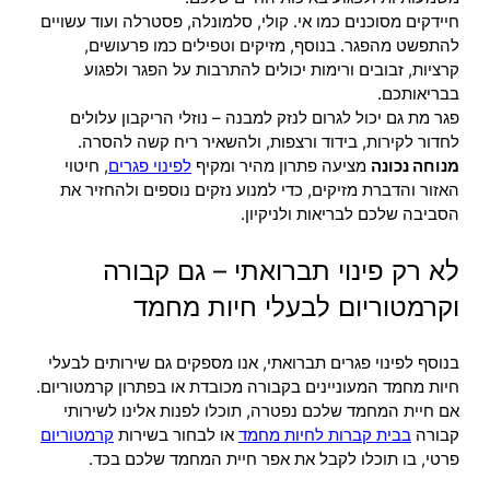
חיידקים מסוכנים כמו אי. קולי, סלמונלה, פסטרלה ועוד עשויים
להתפשט מהפגר. בנוסף, מזיקים וטפילים כמו פרעושים,
קרציות, זבובים ורימות יכולים להתרבות על הפגר ולפגוע
בבריאותכם.
פגר מת גם יכול לגרום לנזק למבנה – נוזלי הריקבון עלולים
לחדור לקירות, בידוד ורצפות, ולהשאיר ריח קשה להסרה.
מנוחה נכונה
מציעה פתרון מהיר ומקיף
לפינוי פגרים
, חיטוי
האזור והדברת מזיקים, כדי למנוע נזקים נוספים ולהחזיר את
הסביבה שלכם לבריאות ולניקיון.
לא רק פינוי תברואתי – גם קבורה
וקרמטוריום לבעלי חיות מחמד
בנוסף לפינוי פגרים תברואתי, אנו מספקים גם שירותים לבעלי
חיות מחמד המעוניינים בקבורה מכובדת או בפתרון קרמטוריום.
אם חיית המחמד שלכם נפטרה, תוכלו לפנות אלינו לשירותי
קבורה
בבית קברות לחיות מחמד
או לבחור בשירות
קרמטוריום
פרטי, בו תוכלו לקבל את אפר חיית המחמד שלכם בכד.