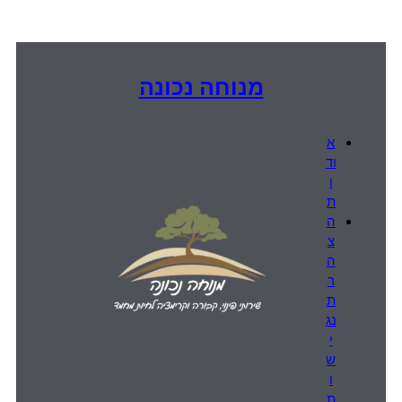
מנוחה נכונה
א
וד
ו
ת
ה
צ
ה
ר
ת
נג
י
ש
ו
ת