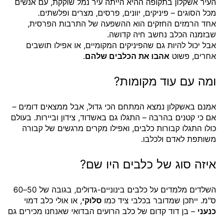
העיר אשקלון בתקופה ההיא הייתה עיר נמל שוקקת, עם אנשים
מכל הסוגים – פיניקים, יוונים, פרסים, מצרים ופלשתים.
אחד הרמזים החזקים הוא ההשפעה של התרבות הפרסית,
שבזמנה הכלב נחשב חיה קדושה.
אבל יכול להיות גם שהפיניקים המקומיים, או אפילו תושבים
אחרים, פשוט
אהבו את הכלבים שלהם
.
ומה עם עוד מקומות?
אמנם באשקלון נמצא המתחם הכי גדול, אבל ממצאים דומים –
אם כי קטנים בהרבה – התגלו גם באשדוד, צידון וביירות. בעולם
כולו התגלו קבורות כלבים, ואפילו מקרים מרגשים של קבורה
משותפת לאדם ולכלבו.
איזה סוג של כלבים היו שם?
השלדים מלמדים על כלבים בינוניים-גדולים, בגובה של 50–60
ס"מ. ייתכן שמדובר בכלבי ציד כמו
סלוקי
, או אולי כלב דמוי
כנעני
– בן דוד קדום של כלב הרועים הבדואי שאנחנו מכירים גם